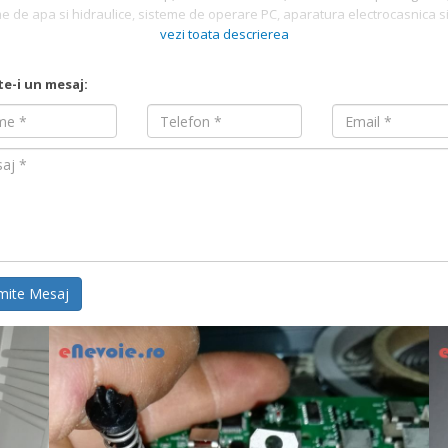
e de apa si hidraulice, sisteme de operare PC, aparatura electrocasnica s
iala, mobilier orice tip, etc.Â
vezi toata descrierea
te-i un mesaj:
Nume
Email
mite Mesaj