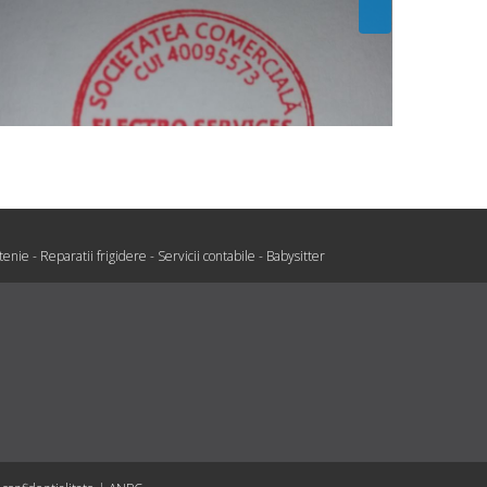
tenie
-
Reparatii frigidere
-
Servicii contabile
-
Babysitter