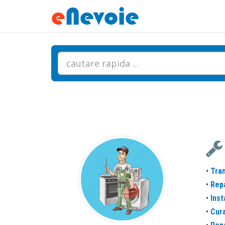
•
Tran
•
Repa
•
Inst
•
Cura