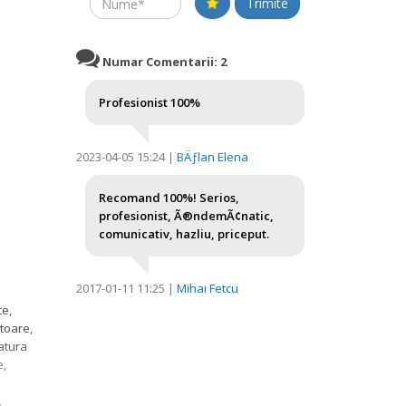
Name
Trimite
Numar Comentarii: 2
Profesionist 100%
2023-04-05 15:24 |
BÄƒlan Elena
Recomand 100%! Serios,
profesionist, Ã®ndemÃ¢natic,
comunicativ, hazliu, priceput.
2017-01-11 11:25 |
Mihai Fetcu
ce,
atoare,
atura
e,
,