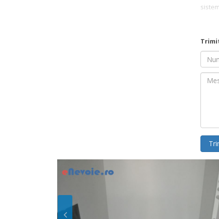
sistem
industr
Trimi
Nume
Mesaj
Tri