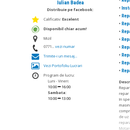
•
Repa
Iulian Badea
•
Inst
Distribuie pe facebook:
•
Repa
Calificativ:
Excelent
•
Repa
Disponibil chiar acum!
•
Repa
Mizil
•
Repa
0771...
vezi numar
•
Repa
•
Repa
Trimite-i un mesaj...
•
Repa
Vezi Portofoliu Lucrari
•
Repa
Program de lucru:
Luni - Vineri:
Descr
10:00
16:00
Repara
Sambata:
repar 
10:00
13:00
In spe
masini
compre
de uz 
repara
Motare