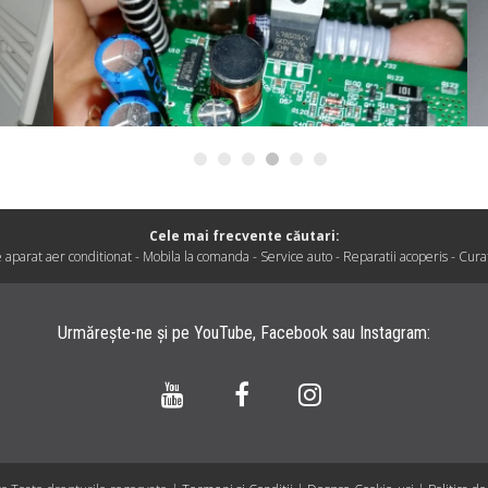
Cele mai frecvente căutari:
 aparat aer conditionat
-
Mobila la comanda
-
Service auto
-
Reparatii acoperis
-
Cura
Urmărește-ne și pe
YouTube
,
Facebook
sau
Instagram
: