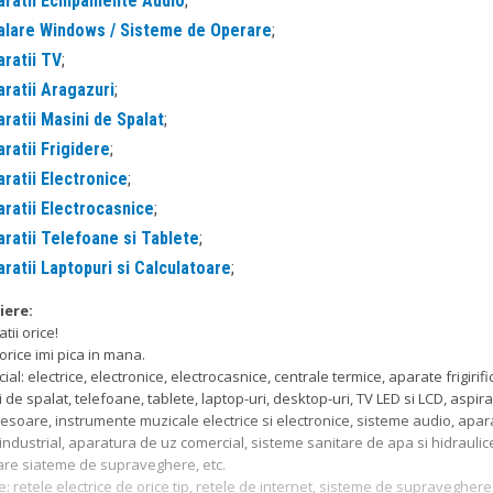
ratii Echipamente Audio
;
alare Windows / Sisteme de Operare
;
ratii TV
;
ratii Aragazuri
;
ratii Masini de Spalat
;
ratii Frigidere
;
ratii Electronice
;
ratii Electrocasnice
;
ratii Telefoane si Tablete
;
ratii Laptopuri si Calculatoare
;
iere:
tii orice!
orice imi pica in mana.
cial: electrice, electronice, electrocasnice, centrale termice, aparate frigirifi
 de spalat, telefoane, tablete, laptop-uri, desktop-uri, TV LED si LCD, aspir
soare, instrumente muzicale electrice si electronice, sisteme audio, apar
industrial, aparatura de uz comercial, sisteme sanitare de apa si hidraulic
re siateme de supraveghere, etc.
: retele electrice de orice tip, retele de internet, sisteme de supraveghere