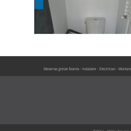
Meserias gresie faianta
-
Instalator
-
Electrician
-
Montare