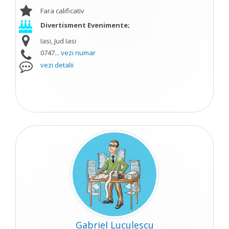
Fara calificativ
Divertisment Evenimente;
Iasi, Jud Iasi
0747...
vezi numar
vezi detalii
Gabriel Luculescu