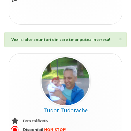
Cl
×
Vezi si alte anunturi din care te-ar putea interesa!
Tudor Tudorache
Fara calificativ
Disponibil
NON-STOP!