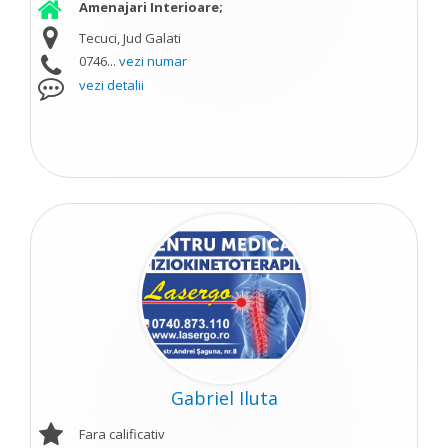
Amenajari Interioare;
Tecuci, Jud Galati
0746...
vezi numar
vezi detalii
Gabriel Iluta
Fara calificativ