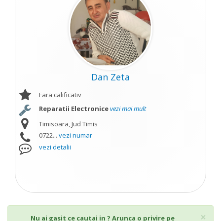
Dan Zeta
Fara calificativ
Reparatii Electronice
vezi mai mult
Timisoara, Jud Timis
0722...
vezi numar
vezi detalii
Cl
×
Nu ai gasit ce cautai in ? Arunca o privire pe