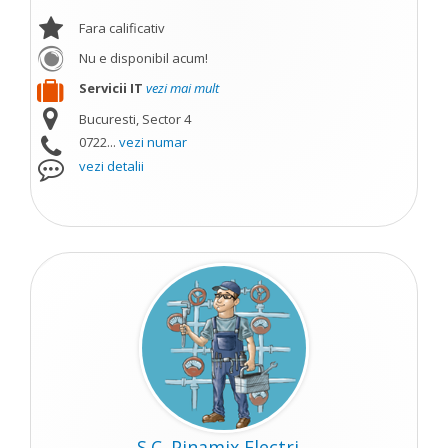
Fara calificativ
Nu e disponibil acum!
Servicii IT
vezi mai mult
Bucuresti, Sector 4
0722...
vezi numar
vezi detalii
S.C. Pinamix Electri...