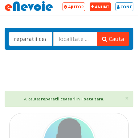
AJUTOR
ANUNT
CONT
Cauta
Cl
×
Ai cautat
reparatii ceasuri
in
Toata tara.