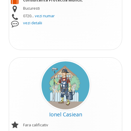
Consultanta Protectia Muncii;
Bucuresti
0720...
vezi numar
vezi detalii
Ionel Casiean
Fara calificativ