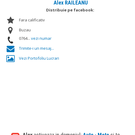
Alex RAILEANU
Distribuie pe facebook:
Fara calificativ
Buzau
0764...
vezi numar
Trimite-i un mesaj...
Vezi Portofoliu Lucrari
Alex
activeaza in domeniul:
Auto - Moto
si te