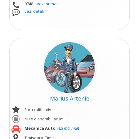
0748...
vezi numar
vezi detalii
Marius Artenie
Fara calificativ
Nu e disponibil acum!
Mecanica Auto
vezi mai mult
Timisoara, Timis