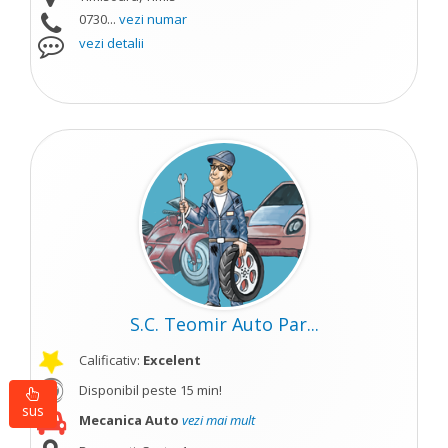
0730...
vezi numar
vezi detalii
S.C. Teomir Auto Par...
Calificativ:
Excelent
Disponibil peste 15 min!
sus
Mecanica Auto
vezi mai mult