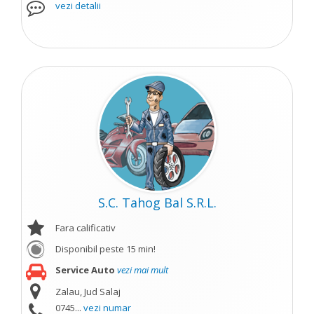
vezi detalii
S.C. Tahog Bal S.R.L.
Fara calificativ
Disponibil peste 15 min!
Service Auto
vezi mai mult
Zalau, Jud Salaj
0745...
vezi numar