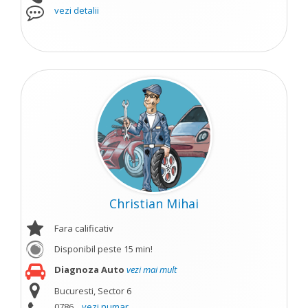
vezi detalii
Christian Mihai
Fara calificativ
Disponibil peste 15 min!
Diagnoza Auto
vezi mai mult
Bucuresti, Sector 6
0786...
vezi numar