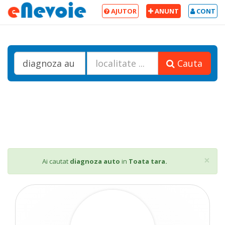
AJUTOR
ANUNT
CONT
Cauta
Cl
×
Ai cautat
diagnoza auto
in
Toata tara.