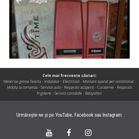
Cele mai frecvente căutari:
Meserias gresie faianta
-
Instalator
-
Electrician
-
Montare aparat aer conditionat
-
Mobila la comanda
-
Service auto
-
Reparatii acoperis
-
Curatenie
-
Reparatii
frigidere
-
Servicii contabile
-
Babysitter
Urmărește-ne și pe
YouTube
,
Facebook
sau
Instagram
: