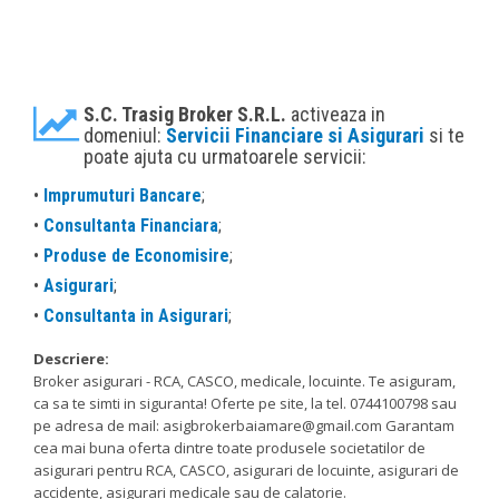
S.C. Trasig Broker S.R.L.
activeaza in
domeniul:
Servicii Financiare si Asigurari
si te
poate ajuta cu urmatoarele servicii:
•
Imprumuturi Bancare
;
•
Consultanta Financiara
;
•
Produse de Economisire
;
•
Asigurari
;
•
Consultanta in Asigurari
;
Descriere:
Broker asigurari - RCA, CASCO, medicale, locuinte. Te asiguram,
ca sa te simti in siguranta! Oferte pe site, la tel. 0744100798 sau
pe adresa de mail: asigbrokerbaiamare@gmail.com Garantam
cea mai buna oferta dintre toate produsele societatilor de
asigurari pentru RCA, CASCO, asigurari de locuinte, asigurari de
accidente, asigurari medicale sau de calatorie.