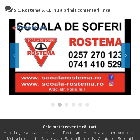
S.C. Rostema S.R.L. nu a primit comentarii inca.
Cele mai frecvente căutari:
Meserias gresie faianta
-
Instalator
-
Electrician
-
Montare aparat aer conditionat
-
Mobila la comanda
-
Service auto
-
Reparatii acoperis
-
Curatenie
-
Reparatii