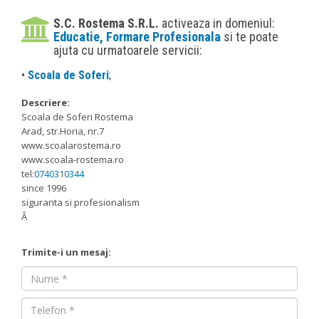
S.C. Rostema S.R.L.
activeaza in domeniul:
Educatie, Formare Profesionala
si te poate
ajuta cu urmatoarele servicii:
•
Scoala de Soferi
;
Descriere:
Scoala de Soferi Rostema
Arad, str.Horia, nr.7
www.scoalarostema.ro
www.scoala-rostema.ro
tel:
0740310344
since 1996
siguranta si profesionalism
Â
Trimite-i un mesaj:
Nume
Nume