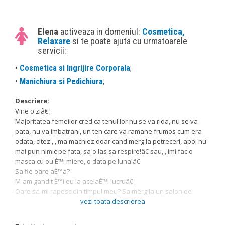
Elena
activeaza in domeniul:
Cosmetica,
Relaxare
si te poate ajuta cu urmatoarele
servicii:
•
Cosmetica si Ingrijire Corporala
;
•
Manichiura si Pedichiura
;
Descriere:
Vine o ziâ€¦
Majoritatea femeilor cred ca tenul lor nu se va rida, nu se va
pata, nu va imbatrani, un ten care va ramane frumos cum era
odata, citez:, , ma machiez doar cand merg la petreceri, apoi nu
mai pun nimic pe fata, sa o las sa respire!â€ sau, , imi fac o
masca cu ou È™i miere, o data pe luna!â€
Sa fie oare aÈ™a?
M-am gandit È™i eu la acelaÈ™i lucruâ€¦
Oare sa-mi rapesc din timpul meu? Sa merg la un salon de
cosmetica? Sa am o rutina de ingrijire a tenului zilnica? Oricum
vezi toata descrierea
nu se vor vedea semnele pe fata aÈ™a de repede! Nu mi se
poate intampla mie!, sa ma trezesc cu pete pe fata, cuperoza,