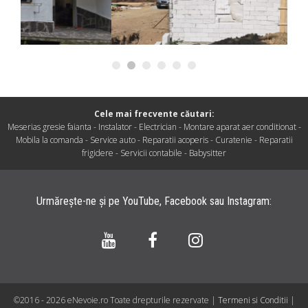
Cele mai frecvente căutari:
Meserias gresie faianta
-
Instalator
-
Electrician
-
Montare aparat aer conditionat
-
Mobila la comanda
-
Service auto
-
Reparatii acoperis
-
Curatenie
-
Reparatii
frigidere
-
Servicii contabile
-
Babysitter
Urmărește-ne și pe
YouTube
,
Facebook
sau
Instagram
:
©2016 -
2026 eNevoie.ro Toate drepturile rezervate |
Termeni si Conditii
|