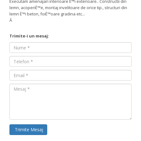
Executam amenajari interioare È™i exterioare.. Constructii din
lemn, acoperiÈ™e, montaj invelitoare de orice tip., structuri din
lemn È™i beton, foiÈ™oare gradina etc...
Â
Trimite-i un mesaj:
Nume
Nume
Email
Mesaj
Trimite Mesaj