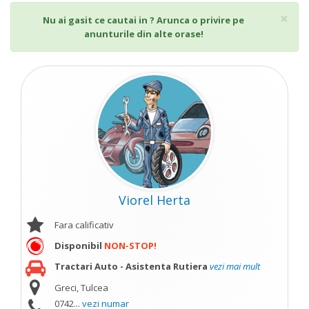
Cl
×
Nu ai gasit ce cautai in ? Arunca o privire pe
anunturile din alte orase!
Viorel Herta
Fara calificativ
Disponibil
NON-STOP!
Tractari Auto - Asistenta Rutiera
vezi mai mult
Greci, Tulcea
0742...
vezi numar