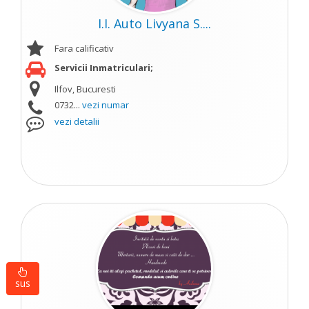
I.I. Auto Livyana S....
Fara calificativ
Servicii Inmatriculari;
Ilfov, Bucuresti
0732...
vezi numar
vezi detalii
sus