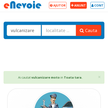
AJUTOR
ANUNT
CONT
Cauta
Cl
×
Ai cautat
vulcanizare moto
in
Toata tara.