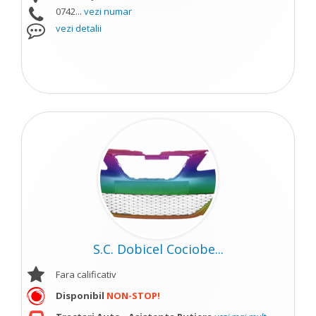
0742...
vezi numar
vezi detalii
S.C. Dobicel Cociobe...
Fara calificativ
Disponibil
NON-STOP!