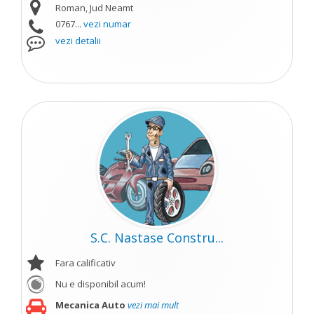
Roman, Jud Neamt
0767...
vezi numar
vezi detalii
S.C. Nastase Constru...
Fara calificativ
Nu e disponibil acum!
Mecanica Auto
vezi mai mult