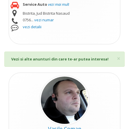
Service Auto
vezi mai mult
Bistrita, Jud Bistrita Nasaud
0756...
vezi numar
vezi detalii
Cl
×
Vezi si alte anunturi din care te-ar putea interesa!
Vasile Coman