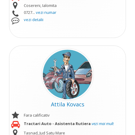
Cosereni, Ialomita
0727...
vezi numar
vezi detalii
Attila Kovacs
Fara calificativ
Tractari Auto - Asistenta Rutiera
vezi mai mult
Tasnad, Jud Satu Mare