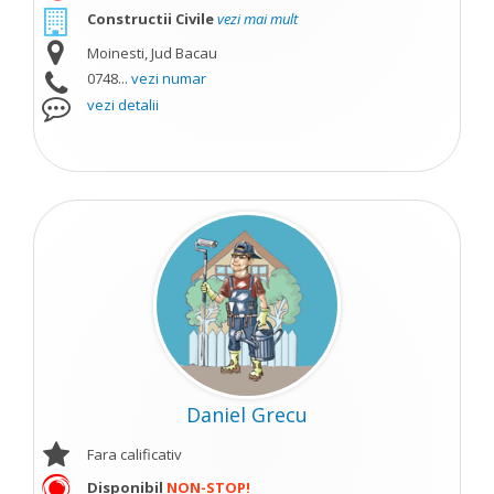
Constructii Civile
vezi mai mult
Moinesti, Jud Bacau
0748...
vezi numar
vezi detalii
Daniel Grecu
Fara calificativ
Disponibil
NON-STOP!