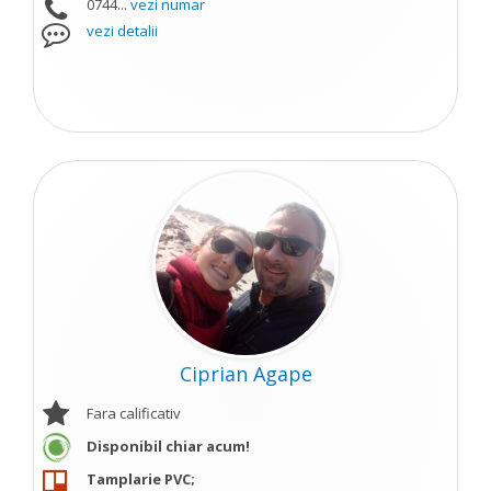
0744...
vezi numar
vezi detalii
Ciprian Agape
Fara calificativ
Disponibil chiar acum!
Tamplarie PVC;