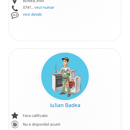
Buftea, Ilfov
0741...
vezi numar
vezi detalii
Iulian Badea
Fara calificativ
Nu e disponibil acum!