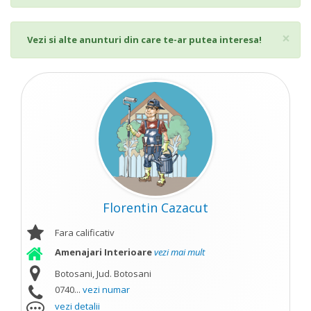
Cl
×
Vezi si alte anunturi din care te-ar putea interesa!
Florentin Cazacut
Fara calificativ
Amenajari Interioare
vezi mai mult
Botosani, Jud. Botosani
0740...
vezi numar
vezi detalii