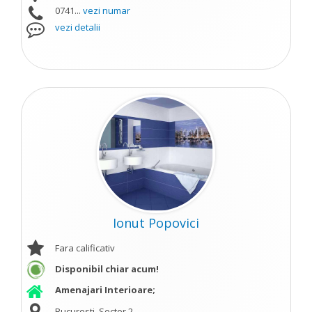
0741...
vezi numar
vezi detalii
Ionut Popovici
Fara calificativ
Disponibil chiar acum!
Amenajari Interioare;
Bucuresti, Sector 2