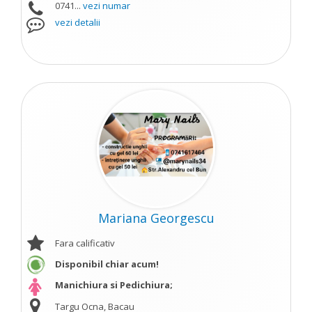
0741...
vezi numar
vezi detalii
Mariana Georgescu
Fara calificativ
Disponibil chiar acum!
Manichiura si Pedichiura;
Targu Ocna, Bacau