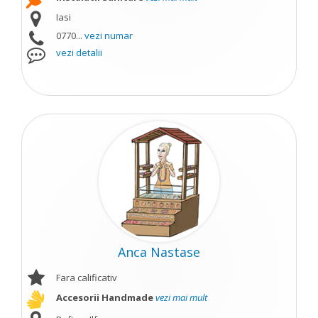
Iasi
0770...
vezi numar
vezi detalii
Anca Nastase
Fara calificativ
Accesorii Handmade
vezi mai mult