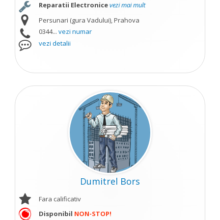
Reparatii Electronice
vezi mai mult
Persunari (gura Vadului), Prahova
0344...
vezi numar
vezi detalii
Dumitrel Bors
Fara calificativ
Disponibil
NON-STOP!