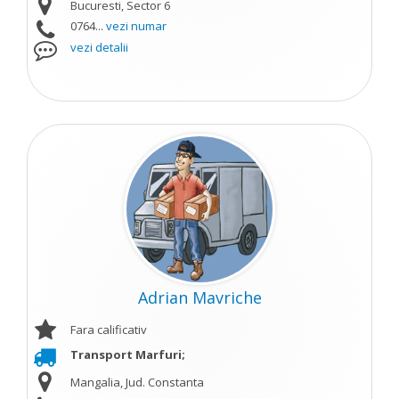
Bucuresti, Sector 6
0764...
vezi numar
vezi detalii
Adrian Mavriche
Fara calificativ
Transport Marfuri;
Mangalia, Jud. Constanta