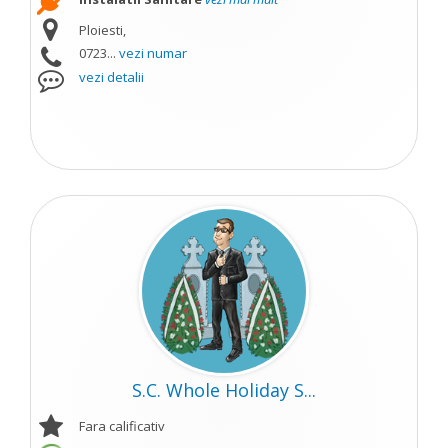
Ploiesti,
0723...
vezi numar
vezi detalii
S.C. Whole Holiday S...
Fara calificativ