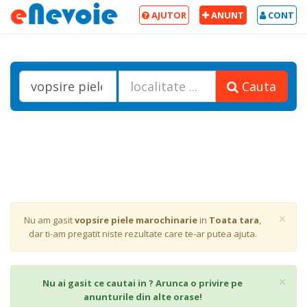
AJUTOR
ANUNT
CONT
Cauta
Cl
×
Nu am gasit
vopsire piele marochinarie
in
Toata tara
,
dar ti-am pregatit niste rezultate care te-ar putea ajuta.
Cl
×
Nu ai gasit ce cautai in ? Arunca o privire pe
anunturile din alte orase!