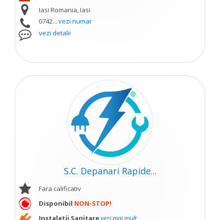
Iasi Romania, Iasi
0742...
vezi numar
vezi detalii
S.C. Depanari Rapide...
Fara calificativ
Disponibil
NON-STOP!
Instalatii Sanitare
vezi mai mult