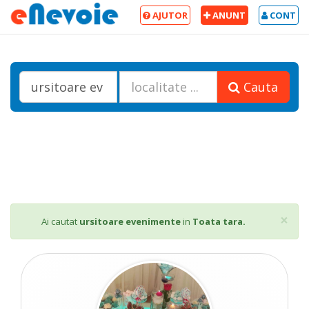
AJUTOR
ANUNT
CONT
Cauta
Cl
×
Ai cautat
ursitoare evenimente
in
Toata tara.