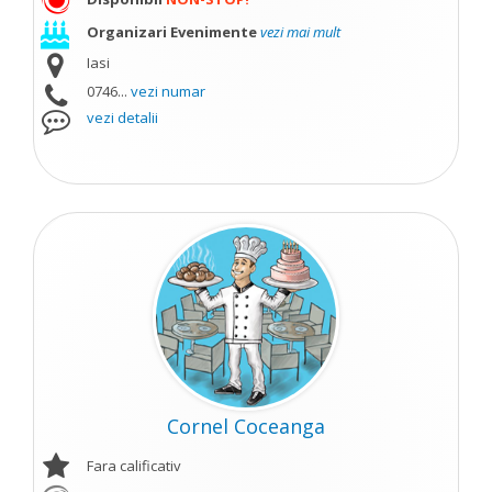
Organizari Evenimente
vezi mai mult
Iasi
0746...
vezi numar
vezi detalii
Cornel Coceanga
Fara calificativ