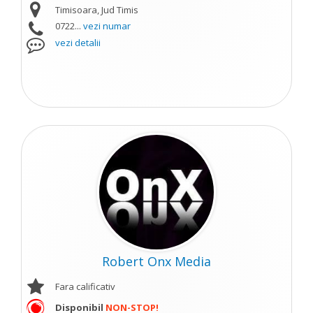
Timisoara, Jud Timis
0722...
vezi numar
vezi detalii
Robert Onx Media
Fara calificativ
Disponibil
NON-STOP!