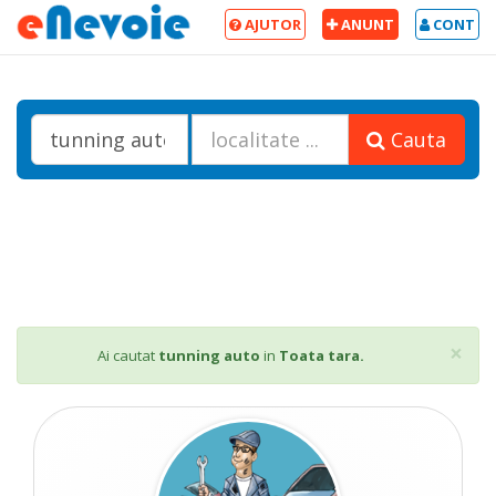
AJUTOR
ANUNT
CONT
Cauta
Cl
×
Ai cautat
tunning auto
in
Toata tara.