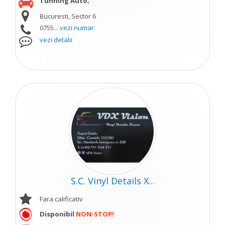
Tunning Auto;
Bucuresti, Sector 6
0755...
vezi numar
vezi detalii
S.C. Vinyl Details X...
Fara calificativ
Disponibil
NON-STOP!