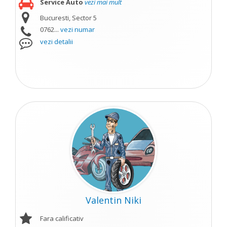
Service Auto
vezi mai mult
Bucuresti, Sector 5
0762...
vezi numar
vezi detalii
Valentin Niki
Fara calificativ