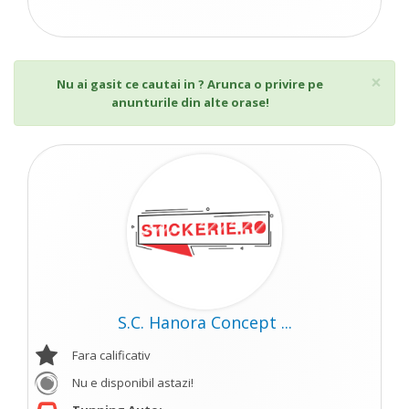
Cl
×
Nu ai gasit ce cautai in ? Arunca o privire pe
anunturile din alte orase!
S.C. Hanora Concept ...
Fara calificativ
Nu e disponibil astazi!