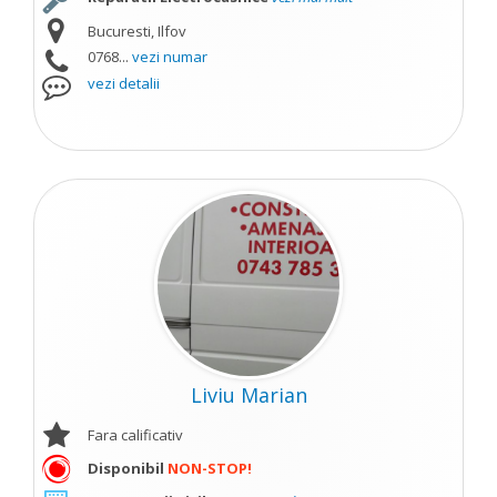
Bucuresti, Ilfov
0768...
vezi numar
vezi detalii
Liviu Marian
Fara calificativ
Disponibil
NON-STOP!