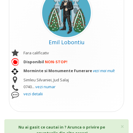
Emil Lobontiu
Fara calificativ
Disponibil
NON-STOP!
Morminte si Monumente Funerare
vezi mai mult
Simleu Silvaniei, Jud Salaj
0740...
vezi numar
vezi detalii
Cl
×
Nu ai gasit ce cautai in ? Arunca o privire pe