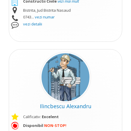
Constructii Civile
vezi mai mult
Bistrita, Jud Bistrita Nasaud
0743...
vezi numar
vezi detalii
Ilincbescu Alexandru
Calificativ:
Excelent
Disponibil
NON-STOP!