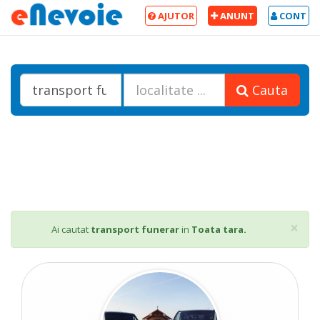
AJUTOR
ANUNT
CONT
Cauta
Cl
×
Ai cautat
transport funerar
in
Toata tara.