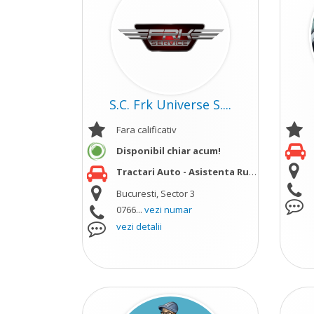
S.C. Frk Universe S....
Fara calificativ
Disponibil chiar acum!
Tractari Auto - Asistenta Rutiera
vezi mai m
Bucuresti, Sector 3
0766...
vezi numar
vezi detalii