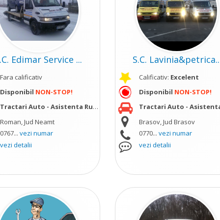
.C. Edimar Service ...
S.C. Lavinia&petrica..
Fara calificativ
Calificativ:
Excelent
ult
Disponibil
NON-STOP!
Disponibil
NON-STOP!
Tractari Auto - Asistenta Rutiera
vezi mai mult
Tractari Auto - Asistenta Ru
Roman, Jud Neamt
Brasov, Jud Brasov
0767...
vezi numar
0770...
vezi numar
vezi detalii
vezi detalii