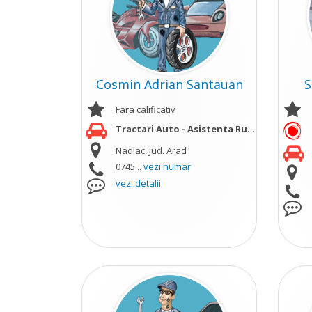
Cosmin Adrian Santauan
S
Fara calificativ
Tractari Auto - Asistenta Rutiera
vezi mai m
Nadlac, Jud. Arad
0745...
vezi numar
vezi detalii