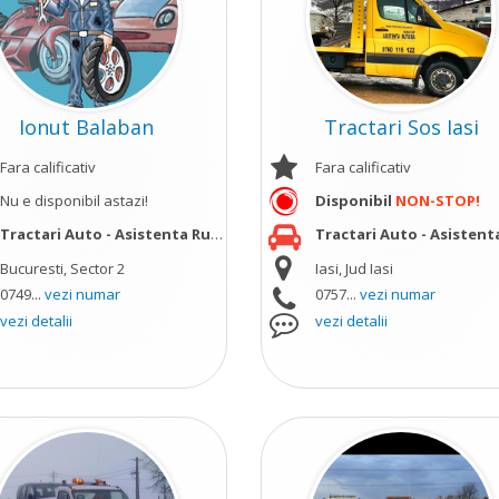
Ionut Balaban
Tractari Sos Iasi
Fara calificativ
Fara calificativ
Nu e disponibil astazi!
Disponibil
NON-STOP!
Tractari Auto - Asistenta Rutiera
vezi mai mult
Tractari Auto - Asistenta Ru
Bucuresti, Sector 2
Iasi, Jud Iasi
0749...
vezi numar
0757...
vezi numar
vezi detalii
vezi detalii