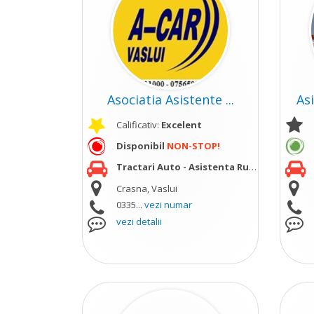
Asociatia Asistente ...
As
Calificativ:
Excelent
Disponibil
NON-STOP!
Tractari Auto - Asistenta Rutiera
vezi mai m
Crasna, Vaslui
0335...
vezi numar
vezi detalii