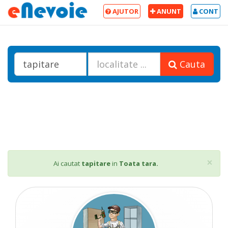
AJUTOR
ANUNT
CONT
Cauta
Cl
×
Ai cautat
tapitare
in
Toata tara.