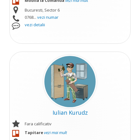
Mobila la Comanda
vezi mai mult
Bucuresti, Sector 6
0768...
vezi numar
vezi detalii
Iulian Kurudz
Fara calificativ
Tapitare
vezi mai mult