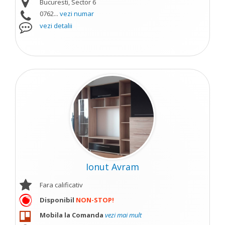
Bucuresti, Sector 6
0762...
vezi numar
vezi detalii
Ionut Avram
Fara calificativ
Disponibil
NON-STOP!
Mobila la Comanda
vezi mai mult