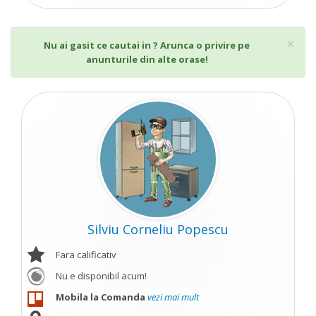
Cl
×
Nu ai gasit ce cautai in ? Arunca o privire pe
anunturile din alte orase!
Silviu Corneliu Popescu
Fara calificativ
Nu e disponibil acum!
Mobila la Comanda
vezi mai mult