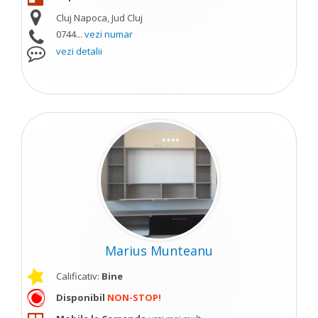
Cluj Napoca, Jud Cluj
0744...
vezi numar
vezi detalii
Marius Munteanu
Calificativ:
Bine
Disponibil
NON-STOP!