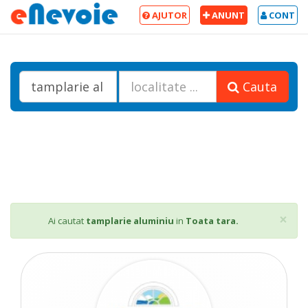
AJUTOR
ANUNT
CONT
Cauta
Cl
×
Ai cautat
tamplarie aluminiu
in
Toata tara.