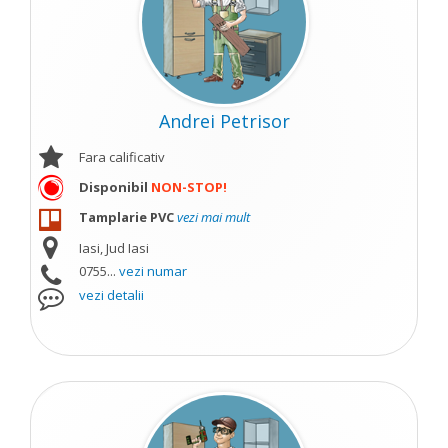
Andrei Petrisor
Fara calificativ
Disponibil
NON-STOP!
Tamplarie PVC
vezi mai mult
Iasi, Jud Iasi
0755...
vezi numar
vezi detalii