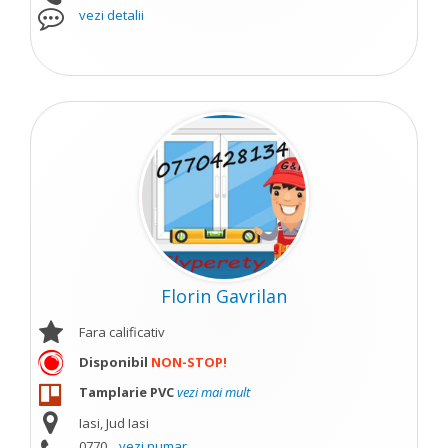
vezi detalii
Florin Gavrilan
Fara calificativ
Disponibil
NON-STOP!
Tamplarie PVC
vezi mai mult
Iasi, Jud Iasi
0770...
vezi numar