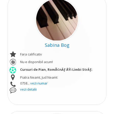
Sabina Bog
Fara calificativ
Nu e disponibil acum!
Cursuri de Pian, RomÃ¢nÄƒ ÅŸi Limbi StrÄƒ;
Piatra Neamt, Jud Neamt
0758...
vezi numar
vezi detalii