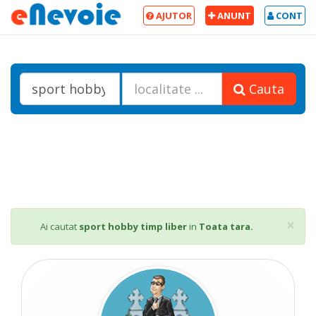
AJUTOR
ANUNT
CONT
Cauta
Cl
×
Ai cautat
sport hobby timp liber
in
Toata tara.