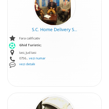
S.C. Home Delivery S...
Fara calificativ
Ghid Turistic;
Iasi, Jud Iasi
0756...
vezi numar
vezi detalii