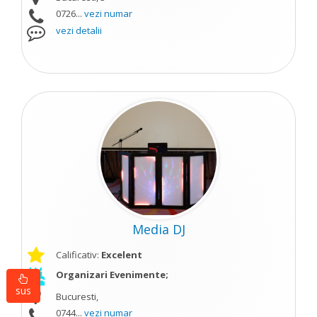
0726...
vezi numar
vezi detalii
Media DJ
Calificativ:
Excelent
Organizari Evenimente;
sus
Bucuresti,
0744...
vezi numar