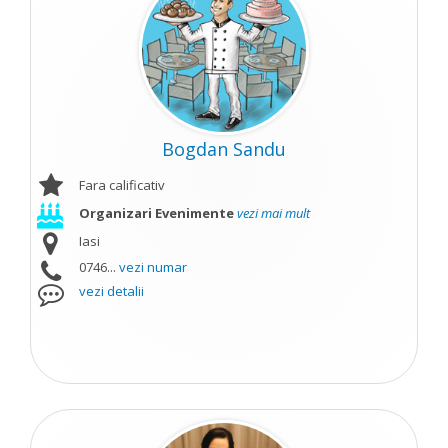
Bogdan Sandu
Fara calificativ
Organizari Evenimente
vezi mai mult
Iasi
0746...
vezi numar
vezi detalii