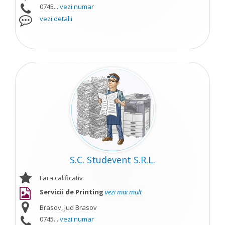
0745...
vezi numar
vezi detalii
S.C. Studevent S.R.L.
Fara calificativ
Servicii de Printing
vezi mai mult
Brasov, Jud Brasov
0745...
vezi numar