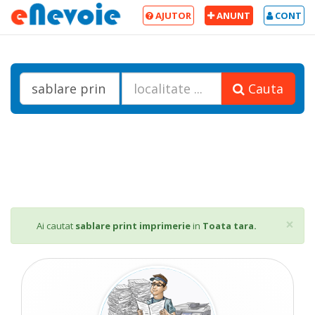
AJUTOR
ANUNT
CONT
Cauta
Cl
×
Ai cautat
sablare print imprimerie
in
Toata tara.