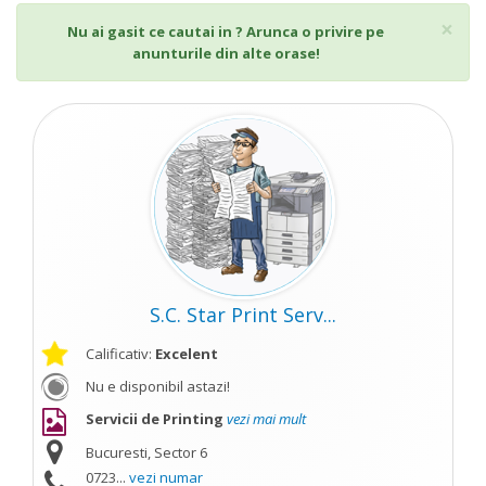
Cl
×
Nu ai gasit ce cautai in ? Arunca o privire pe
anunturile din alte orase!
S.C. Star Print Serv...
Calificativ:
Excelent
Nu e disponibil astazi!
Servicii de Printing
vezi mai mult
Bucuresti, Sector 6
0723...
vezi numar