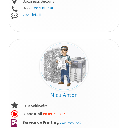
Bucuresti, Sector 3
0722...
vezi numar
vezi detalii
Nicu Anton
Fara calificativ
Disponibil
NON-STOP!
Servicii de Printing
vezi mai mult