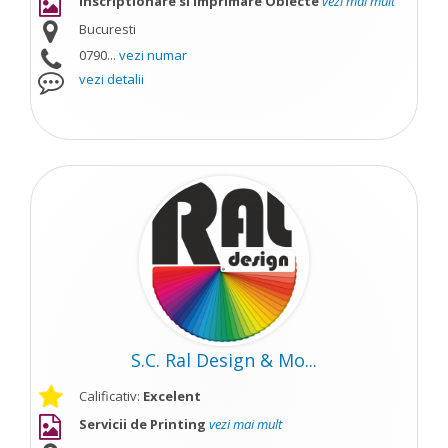
Inscriptionare si Imprimare Obiecte
vezi mai mult
Bucuresti
0790...
vezi numar
vezi detalii
S.C. Ral Design & Mo...
Calificativ:
Excelent
Servicii de Printing
vezi mai mult