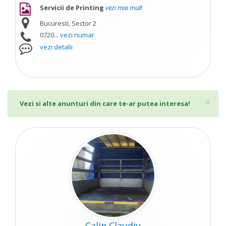
Servicii de Printing
vezi mai mult
Bucuresti, Sector 2
0720...
vezi numar
vezi detalii
Cl
×
Vezi si alte anunturi din care te-ar putea interesa!
Calin Claudiu