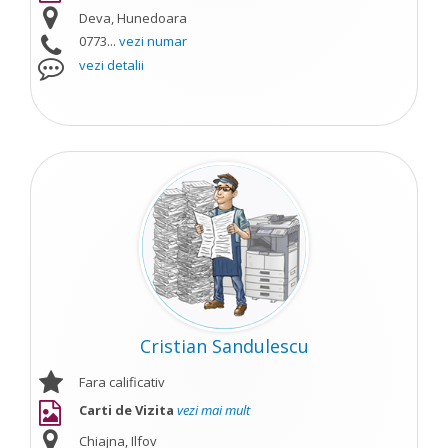
Deva, Hunedoara
0773...
vezi numar
vezi detalii
Cristian Sandulescu
Fara calificativ
Carti de Vizita
vezi mai mult
Chiajna, Ilfov