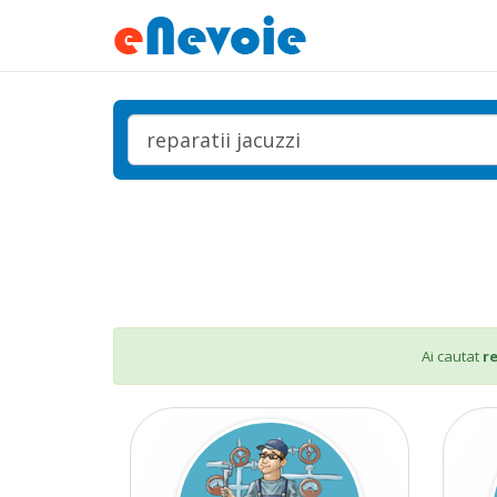
Ai cautat
r