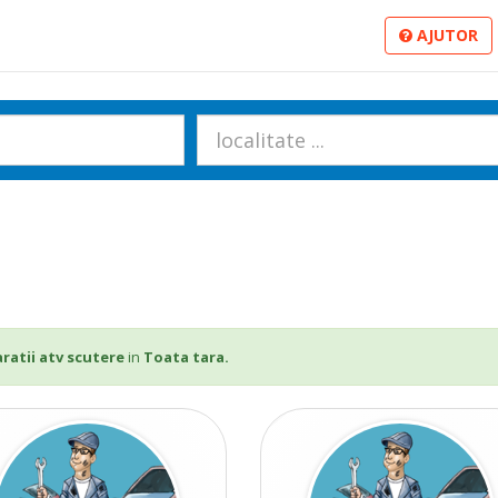
AJUTOR
ratii atv scutere
in
Toata tara.