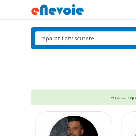
Ai cautat
repa