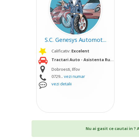
S.C. Genesys Automot...
Calificativ:
Excelent
Tractari Auto - Asistenta Rutiera
vezi mai m
Dobroesti, Ilfov
0729...
vezi numar
vezi detalii
Nu ai gasit ce cautai in ?