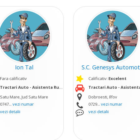
Ion Tal
S.C. Genesys Automot.
Fara calificativ
Calificativ:
Excelent
Tractari Auto - Asistenta Rutiera
vezi mai mult
Tractari Auto - Asistenta Ru
Satu Mare, Jud Satu Mare
Dobroesti, Ilfov
ult
0747...
vezi numar
0729...
vezi numar
vezi detalii
vezi detalii