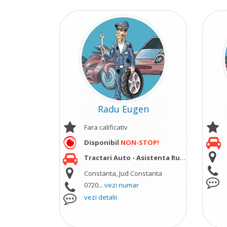
Radu Eugen
Fara calificativ
Disponibil
NON-STOP!
Tractari Auto - Asistenta Rutiera
vezi mai m
Constanta, Jud Constanta
0720...
vezi numar
vezi detalii