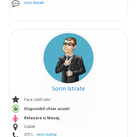
vezi detalii
Sorin Istrate
Fara calificativ
Disponibil chiar acum!
Relaxare si Masaj;
Galati
0751...
vezi numar