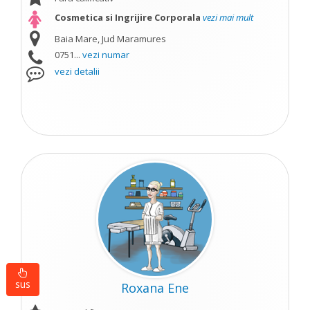
Cosmetica si Ingrijire Corporala
vezi mai mult
Baia Mare, Jud Maramures
0751...
vezi numar
vezi detalii
sus
Roxana Ene