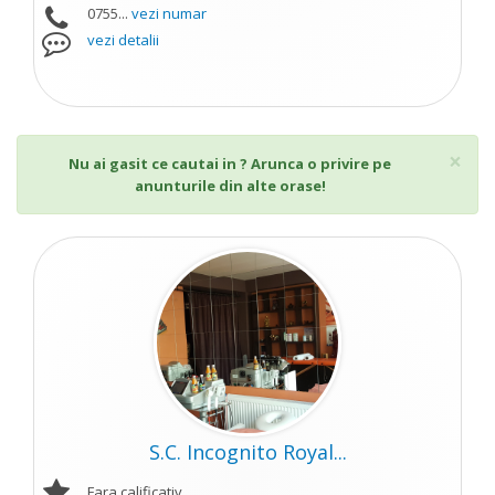
0755...
vezi numar
vezi detalii
Cl
×
Nu ai gasit ce cautai in ? Arunca o privire pe
anunturile din alte orase!
S.C. Incognito Royal...
Fara calificativ