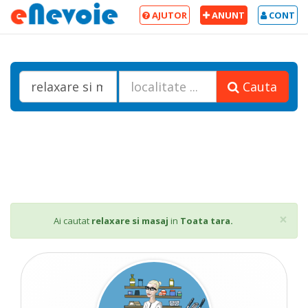
AJUTOR
ANUNT
CONT
Cauta
Cl
×
Ai cautat
relaxare si masaj
in
Toata tara.