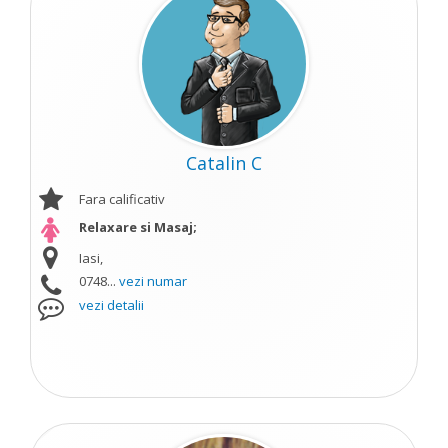
Catalin C
Fara calificativ
Relaxare si Masaj;
Iasi,
0748...
vezi numar
vezi detalii