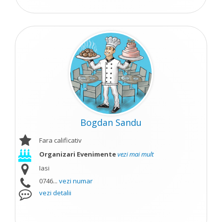
Bogdan Sandu
Fara calificativ
Organizari Evenimente
vezi mai mult
Iasi
0746...
vezi numar
vezi detalii