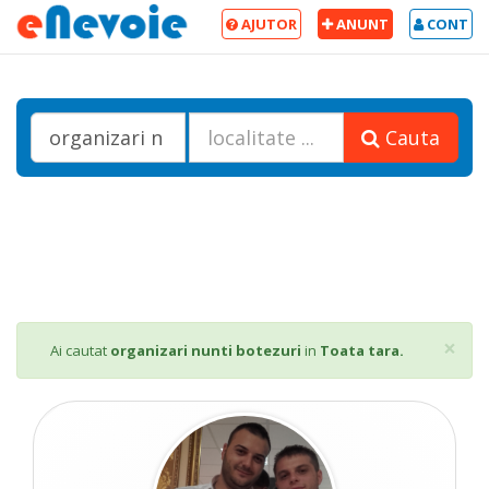
AJUTOR
ANUNT
CONT
Cauta
Cl
×
Ai cautat
organizari nunti botezuri
in
Toata tara.