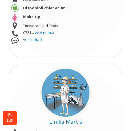
Disponibil chiar acum!
Make-up;
Timisoara, Jud Timis
0721...
vezi numar
vezi detalii
sus
Emilia Martis