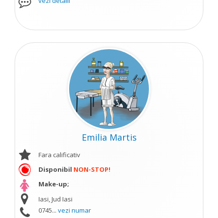
vezi detalii
Emilia Martis
Fara calificativ
Disponibil
NON-STOP!
Make-up;
Iasi, Jud Iasi
0745...
vezi numar