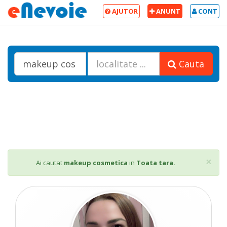
AJUTOR
ANUNT
CONT
Cauta
Cl
×
Ai cautat
makeup cosmetica
in
Toata tara.