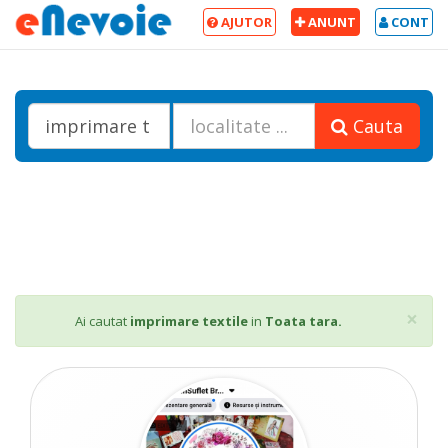
AJUTOR
ANUNT
CONT
Cauta
Cl
×
Ai cautat
imprimare textile
in
Toata tara.