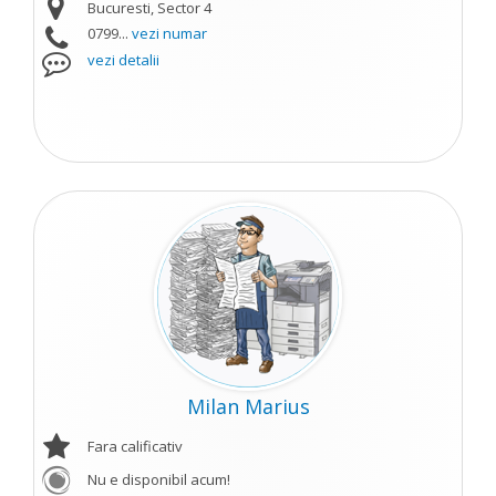
Bucuresti, Sector 4
0799...
vezi numar
vezi detalii
Milan Marius
Fara calificativ
Nu e disponibil acum!