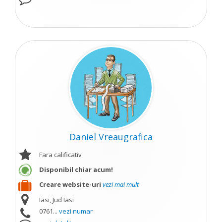
Daniel Vreaugrafica
Fara calificativ
Disponibil chiar acum!
Creare website-uri
vezi mai mult
Iasi, Jud Iasi
0761...
vezi numar