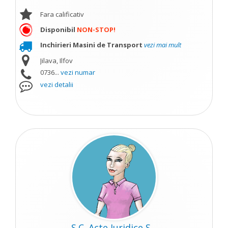
Fara calificativ
Disponibil
NON-STOP!
Inchirieri Masini de Transport
vezi mai mult
Jilava, Ilfov
0736...
vezi numar
vezi detalii
S.C. Acte Juridice S...