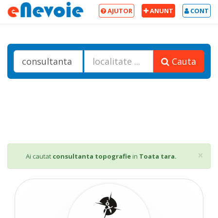
AJUTOR
ANUNT
CONT
Cauta
Cl
×
Ai cautat
consultanta topografie
in
Toata tara.