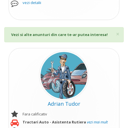
vezi detalii
Cl
×
Vezi si alte anunturi din care te-ar putea interesa!
Adrian Tudor
Fara calificativ
Tractari Auto - Asistenta Rutiera
vezi mai mult