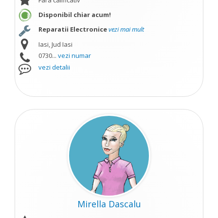
Fara calificativ
Disponibil chiar acum!
Reparatii Electronice
vezi mai mult
Iasi, Jud Iasi
0730...
vezi numar
vezi detalii
Mirella Dascalu