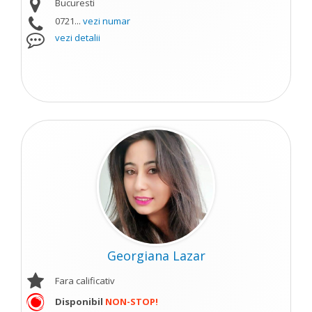
Bucuresti
0721...
vezi numar
vezi detalii
Georgiana Lazar
Fara calificativ
Disponibil
NON-STOP!