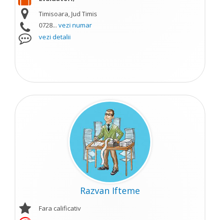
Timisoara, Jud Timis
0728...
vezi numar
vezi detalii
Razvan Ifteme
Fara calificativ