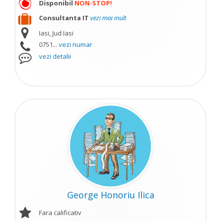
Disponibil
NON-STOP!
Consultanta IT
vezi mai mult
Iasi, Jud Iasi
0751...
vezi numar
vezi detalii
George Honoriu Ilica
Fara calificativ