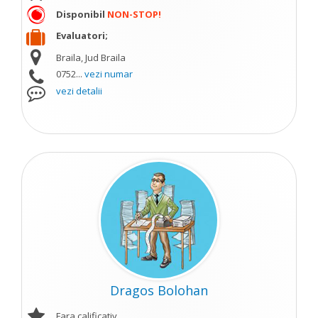
Disponibil
NON-STOP!
Evaluatori;
Braila, Jud Braila
0752...
vezi numar
vezi detalii
Dragos Bolohan
Fara calificativ