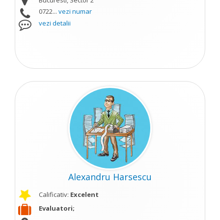
Bucuresti, Sector 2
0722...
vezi numar
vezi detalii
Alexandru Harsescu
Calificativ:
Excelent
Evaluatori;