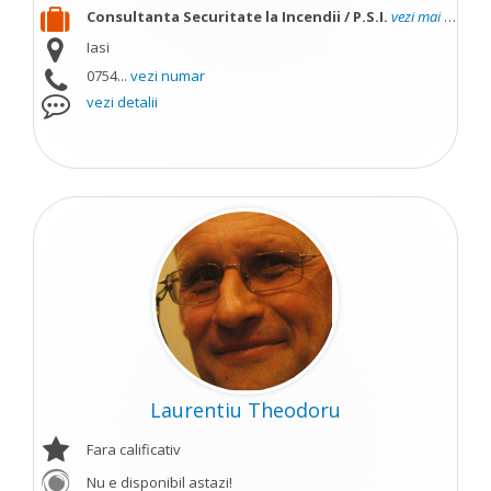
Consultanta Securitate la Incendii / P.S.I.
vezi mai mult
Iasi
0754...
vezi numar
vezi detalii
Laurentiu Theodoru
Fara calificativ
Nu e disponibil astazi!