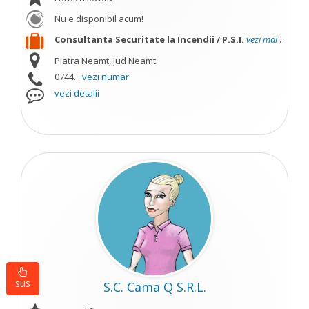
Nu e disponibil acum!
Consultanta Securitate la Incendii / P.S.I.
vezi mai mult
Piatra Neamt, Jud Neamt
0744...
vezi numar
vezi detalii
sus
S.C. Cama Q S.R.L.