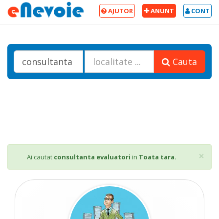
AJUTOR
ANUNT
CONT
Cauta
Cl
×
Ai cautat
consultanta evaluatori
in
Toata tara.