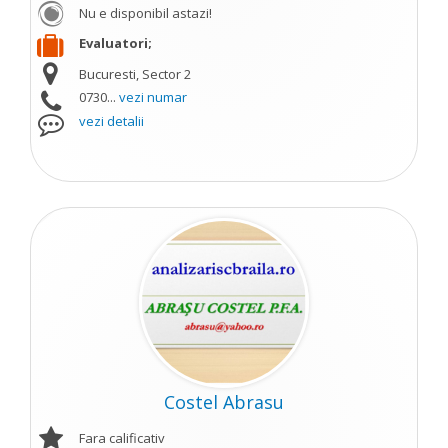
Nu e disponibil astazi!
Evaluatori;
Bucuresti, Sector 2
0730...
vezi numar
vezi detalii
Costel Abrasu
Fara calificativ