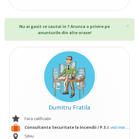
Cl
×
Nu ai gasit ce cautai in ? Arunca o privire pe
anunturile din alte orase!
Dumitru Fratila
Fara calificativ
Consultanta Securitate la Incendii / P.S.I.
vezi mai mult
Sibiu