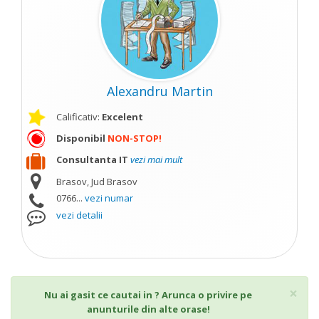
Alexandru Martin
Calificativ:
Excelent
Disponibil
NON-STOP!
Consultanta IT
vezi mai mult
Brasov, Jud Brasov
0766...
vezi numar
vezi detalii
Cl
×
Nu ai gasit ce cautai in ? Arunca o privire pe
anunturile din alte orase!