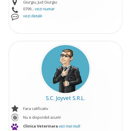
Giurgiu, Jud Giurgiu
0799...
vezi numar
vezi detalii
S.C. Joyvet S.R.L.
Fara calificativ
Nu e disponibil acum!
Clinica Veterinara
vezi mai mult