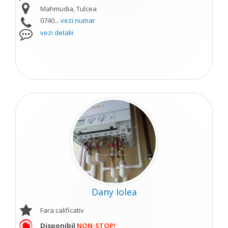
Mahmudia, Tulcea
0740...
vezi numar
vezi detalii
Dany Iolea
Fara calificativ
Disponibil
NON-STOP!