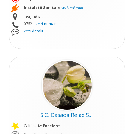
Instalatii Sanitare
vezi mai mult
Iasi, Jud Iasi
0762...
vezi numar
vezi detalii
S.C. Dasada Relax S....
Calificativ:
Excelent