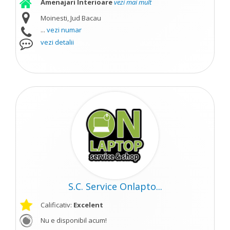
Amenajari Interioare
vezi mai mult
Moinesti, Jud Bacau
...
vezi numar
vezi detalii
S.C. Service Onlapto...
Calificativ:
Excelent
Nu e disponibil acum!