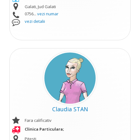
Galati, Jud Galati
0756...
vezi numar
vezi detalii
Claudia STAN
Fara calificativ
Clinica Particulara;
Pitesti,