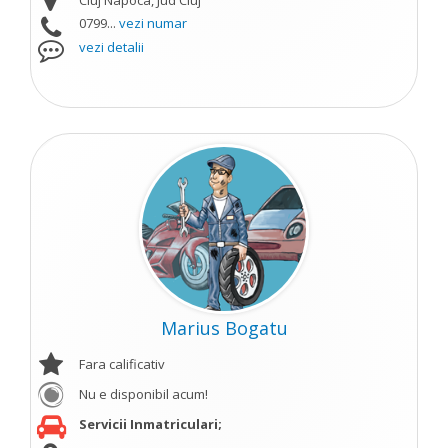
Cluj Napoca, Jud Cluj
0799...
vezi numar
vezi detalii
Marius Bogatu
Fara calificativ
Nu e disponibil acum!
Servicii Inmatriculari;