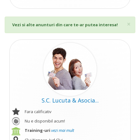
Cl
×
Vezi si alte anunturi din care te-ar putea interesa!
S.C. Lucuta & Asocia...
Fara calificativ
Nu e disponibil acum!
Training-uri
vezi mai mult