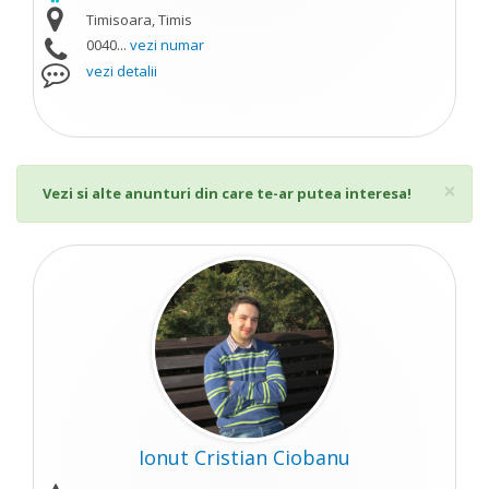
Timisoara, Timis
0040...
vezi numar
vezi detalii
Cl
×
Vezi si alte anunturi din care te-ar putea interesa!
Ionut Cristian Ciobanu