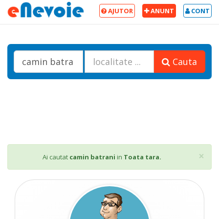
AJUTOR
ANUNT
CONT
Cauta
Cl
×
Ai cautat
camin batrani
in
Toata tara.