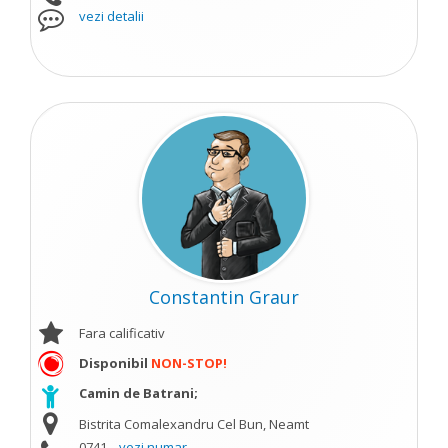
vezi detalii
Constantin Graur
Fara calificativ
Disponibil
NON-STOP!
Camin de Batrani;
Bistrita Comalexandru Cel Bun, Neamt
0741...
vezi numar