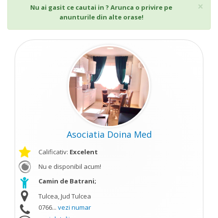
Cl
×
Nu ai gasit ce cautai in ? Arunca o privire pe
anunturile din alte orase!
Asociatia Doina Med
Calificativ:
Excelent
Nu e disponibil acum!
Camin de Batrani;
Tulcea, Jud Tulcea
0766...
vezi numar