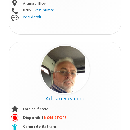
Afumati, Ilfov
0785...
vezi numar
vezi detalii
Adrian Rusanda
Fara calificativ
Disponibil
NON-STOP!
Camin de Batrani;