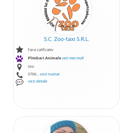
S.C. Zoo-taxi S.R.L.
Fara calificativ
Plimbari Animale
vezi mai mult
Iasi
0766...
vezi numar
vezi detalii